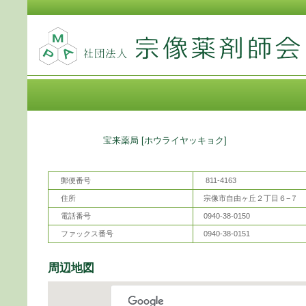
薬局名
宝来薬局
[ホウライヤッキョク]
郵便番号
811-4163
住所
宗像市自由ヶ丘２丁目６−７
電話番号
0940-38-0150
ファックス番号
0940-38-0151
周辺地図